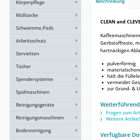
Beschreibung
Körperpflege
Müllsäcke
CLEAN and CLEVE
Schwämme,Pads
Kaffeemaschinenre
Arbeitsschutz
Gerbstoffreste, 
hartnäckigen Abla
Servietten
pulverförmig
Tücher
materialschon
hält die Füllel
Spendersysteme
vermeidet Ges
zur Grund- & 
Spülmaschinen
Weiterführend
Reinigungsgeräte
Fragen zum Art
Reinigungsmaschinen
Weitere Artike
Bodenreinigung
Verfügbare Do