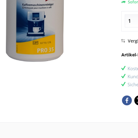
Sofort
Verg
Artikel-
Kost
Kund
Sich