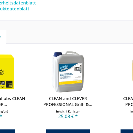
rheitsdatenblatt
uktdatenblatt
h
ültabs CLEAN
CLEAN and CLEVER
CLEA
R...
PROFESSIONAL Grill- &...
PRO
ng(en)
Inhalt
1 Kanister
I
*
25,08 € *