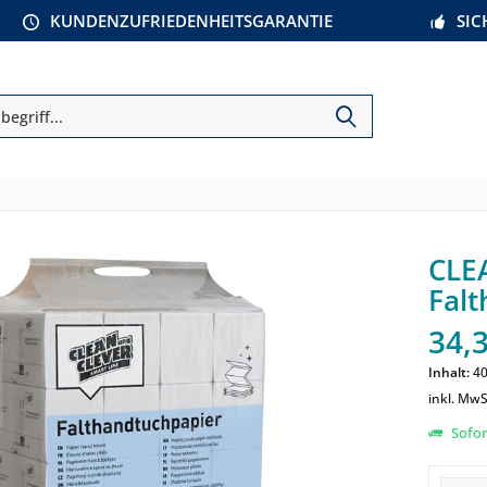
KUNDENZUFRIEDENHEITSGARANTIE
SI
CLE
Falt
34,3
Inhalt:
40
inkl. MwS
Sofort