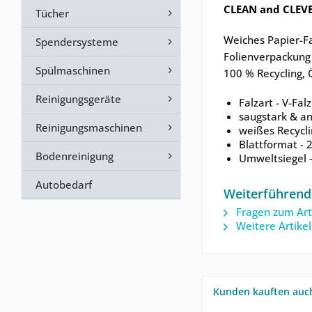
CLEAN and CLEVE
Tücher
Weiches Papier-Fa
Spendersysteme
Folienverpackung 
Spülmaschinen
100 % Recycling, 
Reinigungsgeräte
Falzart - V-Fal
saugstark & a
Reinigungsmaschinen
weißes Recycl
Blattformat - 2
Bodenreinigung
Umweltsiegel -
Autobedarf
Weiterführend
Fragen zum Art
Weitere Artike
Kunden kauften auc