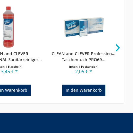
N and CLEVER
CLEAN and CLEVER Professional
L Sanitärreiniger...
Taschentuch PRO69...
halt
1 Flasche(n)
Inhalt
1 Packung(en)
3,45 € *
2,05 € *
en
Warenkorb
In den
Warenkorb