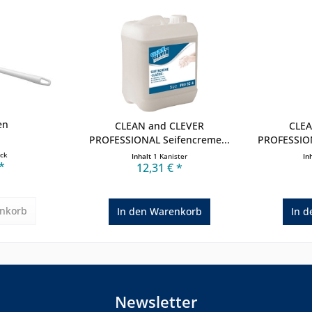
en
CLEAN and CLEVER
CLEA
PROFESSIONAL Seifencreme...
PROFESSIONA
ück
Inhalt
1 Kanister
In
*
12,31 € *
nkorb
In den
Warenkorb
In d
Newsletter