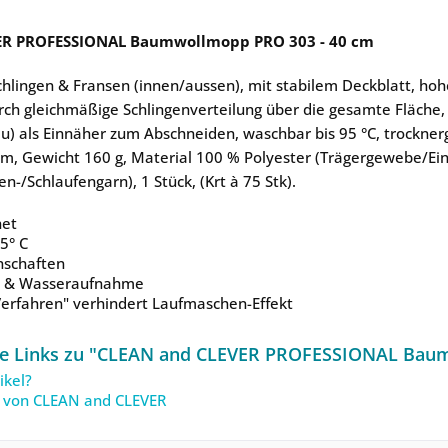
ER PROFESSIONAL Baumwollmopp PRO 303 - 40 cm
hlingen & Fransen (innen/aussen), mit stabilem Deckblatt, ho
rch gleichmäßige Schlingenverteilung über die gesamte Fläche
au) als Einnäher zum Abschneiden, waschbar bis 95 °C, trocknerg
cm, Gewicht 160 g, Material 100 % Polyester (Trägergewebe/Ei
en-/Schlaufengarn), 1 Stück, (Krt à 75 Stk).
net
5° C
nschaften
- & Wasseraufnahme
Verfahren" verhindert Laufmaschen-Effekt
e Links zu "CLEAN and CLEVER PROFESSIONAL Baum
ikel?
l von CLEAN and CLEVER