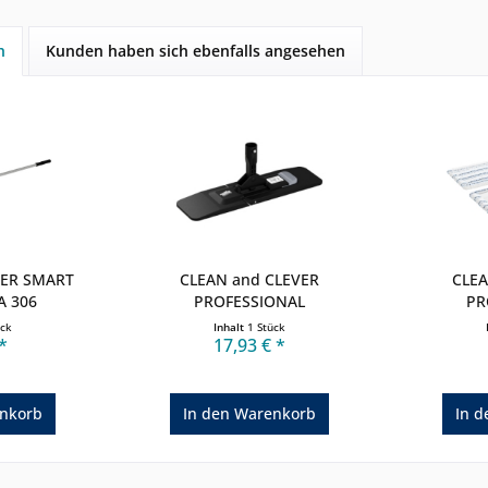
h
Kunden haben sich ebenfalls angesehen
VER SMART
CLEAN and CLEVER
CLEA
A 306
PROFESSIONAL
PR
Magnetklapphalter...
Micr
ück
Inhalt
1 Stück
*
17,93 € *
nkorb
In den
Warenkorb
In d