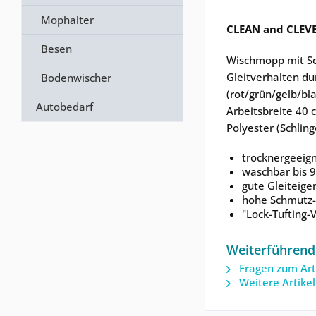
Mophalter
CLEAN and CLEV
Besen
Wischmopp mit Sc
Gleitverhalten du
Bodenwischer
(rot/grün/gelb/bl
Autobedarf
Arbeitsbreite 40 
Polyester (Schling
trocknergeeig
waschbar bis 9
gute Gleiteige
hohe Schmutz
"Lock-Tufting-
Weiterführend
Fragen zum Art
Weitere Artike