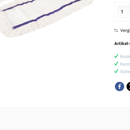
Verg
Artikel-
Kost
Kund
Sich