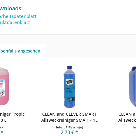
wnloads:
rheitsdatenblatt
uktdatenblatt
benfalls angesehen
niger Tropic
CLEAN and CLEVER SMART
CLEAN a
10 L
Allzweckreiniger SMA 1 - 1L
Allzweck
ück
Inhalt
1 Flasche(n)
I
 *
2,73 € *