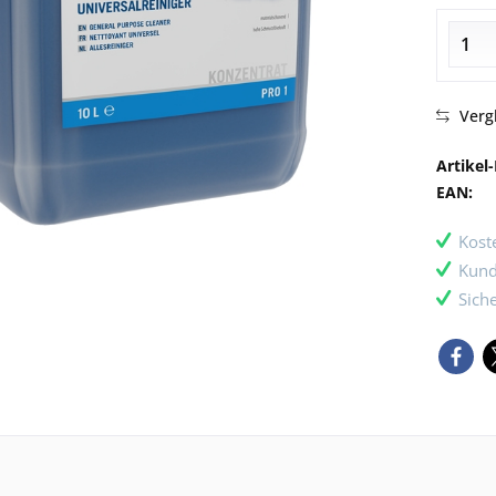
Verg
Artikel-
EAN:
Kost
Kund
Sich