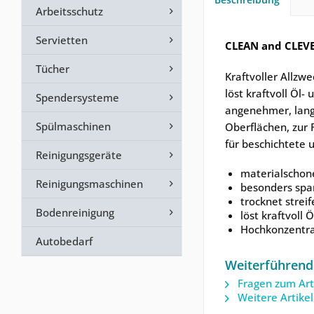
Arbeitsschutz
Servietten
CLEAN and CLEVER
Tücher
Kraftvoller Allz
löst kraftvoll Öl
Spendersysteme
angenehmer, langa
Spülmaschinen
Oberflächen, zur 
für beschichtete 
Reinigungsgeräte
materialschon
Reinigungsmaschinen
besonders sp
trocknet streif
Bodenreinigung
löst kraftvoll
Hochkonzentra
Autobedarf
Weiterführende
Fragen zum Art
Weitere Artike