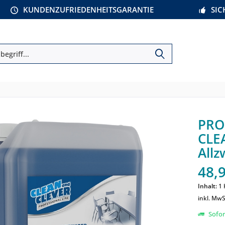
KUNDENZUFRIEDENHEITSGARANTIE
SI
PRO1
CLE
Allz
48,9
Inhalt:
1 
inkl. MwS
Sofort