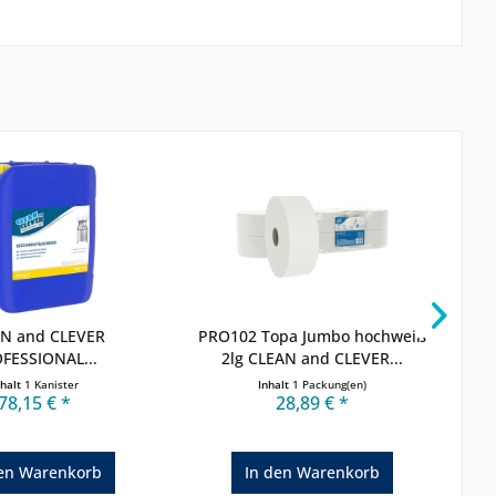
N and CLEVER
PRO102 Topa Jumbo hochweiß
WC 
FESSIONAL...
2lg CLEAN and CLEVER...
nhalt
1 Kanister
Inhalt
1 Packung(en)
78,15 € *
28,89 € *
en
Warenkorb
In den
Warenkorb