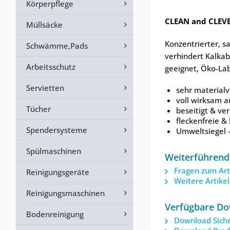
Körperpflege
CLEAN and CLEVE
Müllsäcke
Konzentrierter, sa
Schwämme,Pads
verhindert Kalka
Arbeitsschutz
geeignet, Öko-Lab
Servietten
sehr materialv
voll wirksam 
Tücher
beseitigt & ve
fleckenfreie &
Spendersysteme
Umweltsiegel -
Spülmaschinen
Weiterführend
Fragen zum Art
Reinigungsgeräte
Weitere Artike
Reinigungsmaschinen
Verfügbare Do
Bodenreinigung
Download Siche