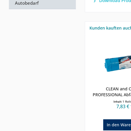
Download Prod
Autobedarf
Kunden kauften auc
CLEAN and 
PROFESSIONAL Abfal
Inhalt
1 Roll
7,83 € 
In den
Ware