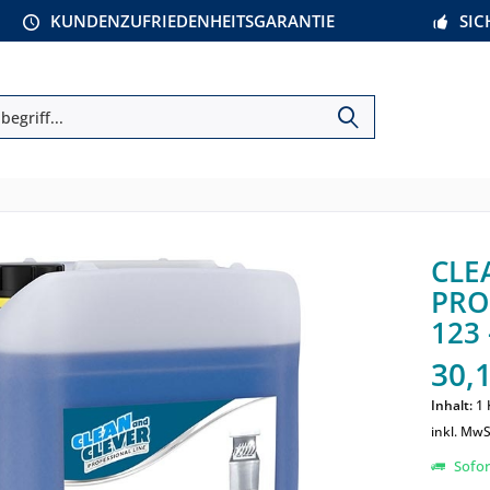
KUNDENZUFRIEDENHEITSGARANTIE
SI
CLE
PRO
123 
30,1
Inhalt:
1 
inkl. MwS
Sofort