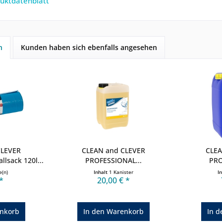
uktdatenblatt
h
Kunden haben sich ebenfalls angesehen
CLEVER
CLEAN and CLEVER
CLEA
lsack 120l...
PROFESSIONAL...
PRO
e(n)
Inhalt
1 Kanister
I
*
20,00 € *
nkorb
In den
Warenkorb
In d