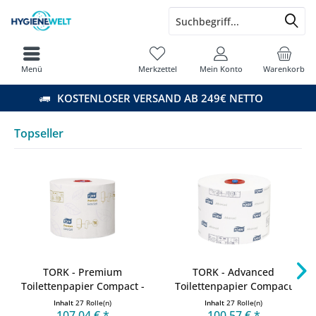
Menü
Merkzettel
Mein Konto
Warenkorb
KOSTENLOSER VERSAND AB 249€ NETTO
Topseller
TORK - Premium
TORK - Advanced
Toilettenpapier Compact -
Toilettenpapier Compact
27 Rollen
T6 - 27...
Inhalt
27 Rolle(n)
Inhalt
27 Rolle(n)
107,04 € *
100,57 € *